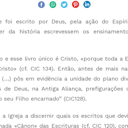
 foi escrito por Deus, pela ação do Espíri
rer da história escrevessem os ensinament
o e esse livro único é Cristo, «porque toda a E
risto» (cf. CIC 134). Então, antes de mais 
ja (…) pôs em evidência a unidade do plano di
as de Deus, na Antiga Aliança, prefiguraçõe
 seu Filho encarnado” (CIC128).
 a Igreja a discernir quais os escritos que dev
amada «Cânon» das Escrituras (cf. CIC 120), co