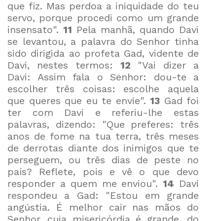
que fiz. Mas perdoa a iniquidade do teu
servo, porque procedi como um grande
insensato".
11
Pela manhã, quando Davi
se levantou, a palavra do Senhor tinha
sido dirigida ao profeta Gad, vidente de
Davi, nestes termos:
12
"Vai dizer a
Davi: Assim fala o Senhor: dou-te a
escolher três coisas: escolhe aquela
que queres que eu te envie".
13
Gad foi
ter com Davi e referiu-lhe estas
palavras, dizendo: "Que preferes: três
anos de fome na tua terra, três meses
de derrotas diante dos inimigos que te
perseguem, ou três dias de peste no
país? Reflete, pois e vê o que devo
responder a quem me enviou".
14
Davi
respondeu a Gad: "Estou em grande
angústia. É melhor cair nas mãos do
Senhor, cuja misericórdia é grande, do