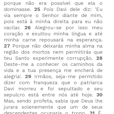
porque não era possível que ela o
dominasse.
25
Pois Davi dele diz: 'Eu
via sempre o Senhor diante de mim,
pois está à minha direita para eu não
vacilar.
26
Alegrou-se por isso meu
coração e exultou minha língua e até
minha carne repousará na esperança.
27
Porque não deixarás minha alma na
região dos mortos nem permitirás que
teu Santo experimente corrupção.
28
Deste-me a conhecer os caminhos da
vida e a tua presença me encherá de
alegria'.
29
Irmãos, seja-me permitido
dizer com franqueza que o patriarca
Davi morreu e foi sepultado e seu
sepulcro está entre nós até hoje.
30
Mas, sendo profeta, sabia que Deus lhe
jurara solenemente que um de seus
descendentes ocuparia o trono.
31
É,