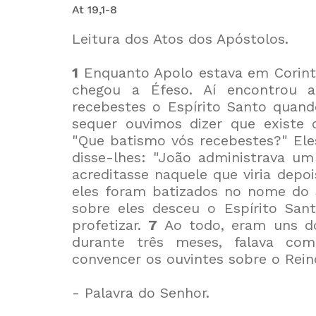
At 19,1-8
Leitura dos Atos dos Apóstolos.
1
Enquanto Apolo estava em Corinto
chegou a Éfeso. Aí encontrou a
recebestes o Espírito Santo quan
sequer ouvimos dizer que existe 
"Que batismo vós recebestes?" El
disse-lhes: "João administrava u
acreditasse naquele que viria depoi
eles foram batizados no nome do
sobre eles desceu o Espírito San
profetizar.
7
Ao todo, eram uns 
durante três meses, falava com
convencer os ouvintes sobre o Rein
- Palavra do Senhor.