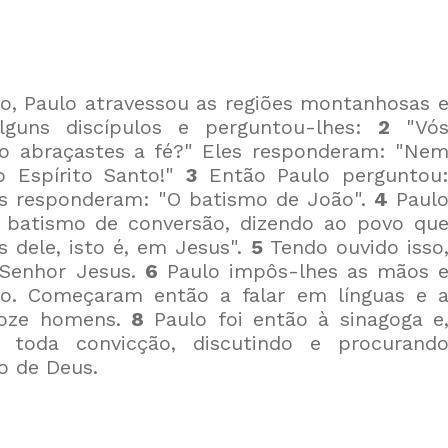
, Paulo atravessou as regiões montanhosas 
lguns discípulos e perguntou-lhes:
2
"Vó
do abraçastes a fé?" Eles responderam: "Ne
o Espírito Santo!"
3
Então Paulo perguntou
es responderam: "O batismo de João".
4
Paul
m batismo de conversão, dizendo ao povo qu
s dele, isto é, em Jesus".
5
Tendo ouvido isso
 Senhor Jesus.
6
Paulo impôs-lhes as mãos 
to. Começaram então a falar em línguas e 
doze homens.
8
Paulo foi então à sinagoga e
 toda convicção, discutindo e procurand
o de Deus.