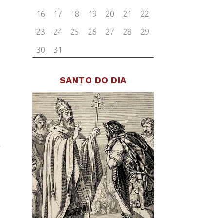
e
s
m
SANTO DO DIA
:
o
e
,
e
a
,
o