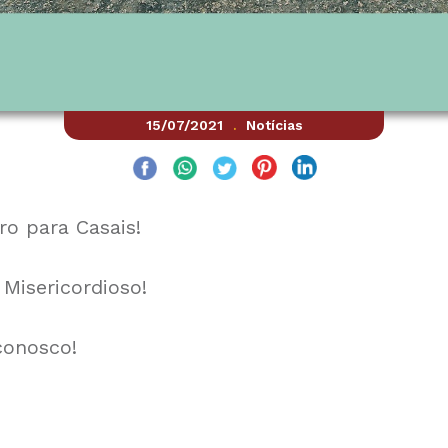
15/07/2021
Notícias
.
ro para Casais!
Misericordioso!
conosco!